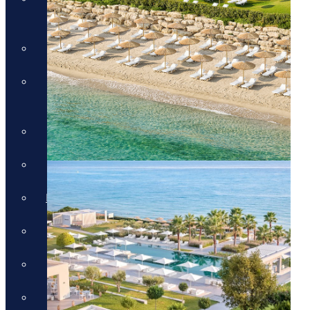
עם חיים קוזניץ
טיול מאורגן לדולומיטים
טיול טברנות באתונה עם
אמנון גופר
טירות ויין בגאורגיה
מונטנגרו - תרבות, טבע ויין
טיול מאורגן לדובאי - 5 ימים
טיול לסלוניקי וצפון יוון
טיול מאורגן לפלופונז
הטיול המקיף לסיציליה