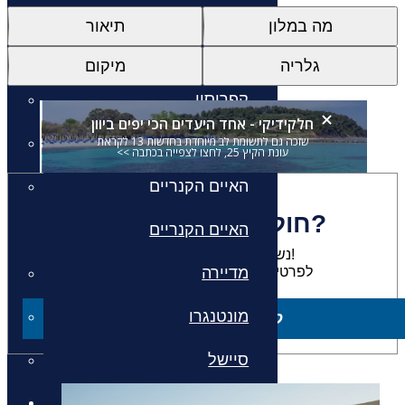
איי יוון
מה במלון
תיאור
איי יוון
גלריה
מיקום
קפריסין
חלקידיקי - אחד היעדים הכי יפים ביוון
שזכה גם לתשומת לב מיוחדת בחדשות 13 לקראת
דובאי
עונת הקיץ 25, לחצו לצפייה בכתבה >>
האיים הקנריים
חולמים להתארח כאן?
האיים הקנריים
נשמח להגשים לכם את החלום!
לפרטים על חבילות למלון זה צרו קשר
מדיירה
מונטנגרו
ליצירת קשר
סיישל
חבילות נופש