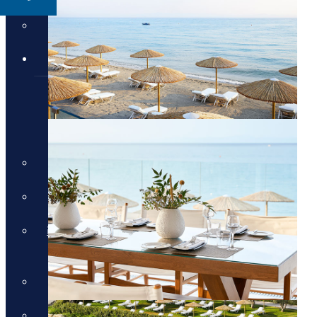
Domes Resorts
טיולים מאורגנים
טיולים מאורגנים
טיולים מאורגנים
טיולי תמריץ
שייט יוקרתי על נהר הריין
התענוגות של רומא וטוסקנה
עם חיים קוזניץ
הכוכבים של יוון - סוכות
טיול בדרום איטליה וברומא