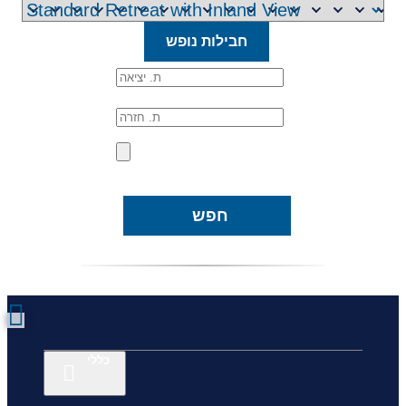
חבילות נופש
חפש
כללי