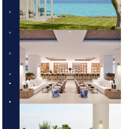
חבילות למלון Daios Cove
בכרתים
חבילות למלון Parklane
Resort & Spa
חבילות למלון Domes of
Elounda בכרתים
סקי יוקרתי
✦ חבילות מומלצות ✦
מלונות יוקרה
מלונות יוקרה