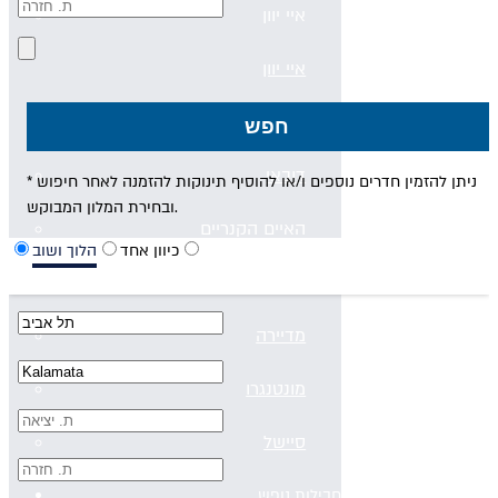
איי יוון
איי יוון
קפריסין
חפש
דובאי
* ניתן להזמין חדרים נוספים ו/או להוסיף תינוקות להזמנה לאחר חיפוש
ובחירת המלון המבוקש.
האיים הקנריים
כיוון אחד
הלוך ושוב
האיים הקנריים
מדיירה
מונטנגרו
סיישל
חבילות נופש