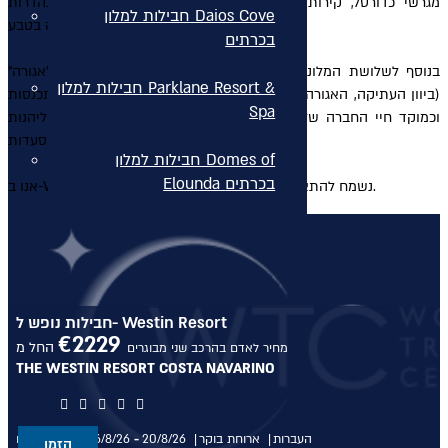
מגרשי כדורסל, קירות טיפוס, טניס וסקווש, אפשרויות צלילה נהדרות
חבילות למלון Daios Cove
ומסלולי הליכה בטבע.
בכרתים
בנוסף לשלושת המלונות, באתר קוסטה נברינו קיים אזור בילוי, "אגורה"
חבילות למלון Parklane Resort &
(ביוון העתיקה, האגורה היתה הכיכר המרכזית ששימשה כמקום התכנסות
Spa
וכמוקד חיי החברה של העיר). באגורה של קוסטה נברינו אפשר ליהנות
מקניות בחנויות בוטיק, ומבילוי בטברנות ומסעדות.
חבילות למלון Domes of
Elounda בכרתים
אנו ב-WTC נשמח להתאים לכם חופשה חלומית בקוסטה נברינו.
סקי יוקרתי
✦ חבילות מומלצות ✦
חבילות נופש ל- Westin Resort
מלונות יוקרה
€
2229
החל מ
מחיר לאדם בהרכב שני מבוגרים
THE WESTIN RESORT COSTA NAVARINO
מלונות יוקרה
מלונות יוקרה
העברות
ארוחת בוקר
20/8/26
-
16/8/26
בין התאריכים,
הזמן