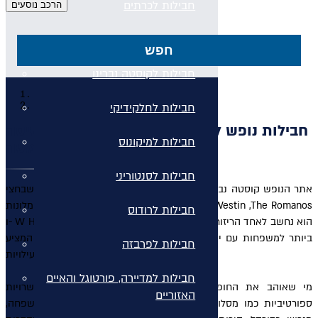
חבילות לכרתים
חבילות לקורפו
חפש
חבילות לקוסטה נברינו
עמוד הבית
חבילות-יוקרה-לקוסטה-נברינו
חבילות לחלקידיקי
חבילות נופש לקוסטה נברינו בפלופונז עם טיסה
חבילות למיקונוס
ישירה לקלמטה
חבילות לסנטוריני
אתר הנופש קוסטה נברינו, הממוקם במרחק נסיעה קצר מקלמטה, שבחצי
האי פלופונז בדרום יוון, כולל ארבעה מלונות: The Westin ,The Romanos
חבילות לרודוס
ו- W Hotel ו- Mandarin Oriental. הוא נחשב לאחד הריזורטים הידידותיים
ביותר למשפחות עם ילדים ויש בו מיני פארק מים ומתחם ילדים המציע
חבילות לפרבזה
לנופשים הצעירים מגוון רחב של פעילויות.
חבילות למדיירה, פורטוגל והאיים
מי שאוהב את החופשה שלו פעילה, יוכל ליהנות משלל אפשרויות
האזוריים
ספורטיביות כמו מסלולי רכיבה על אופניים שמתאימים לכל המשפחה,