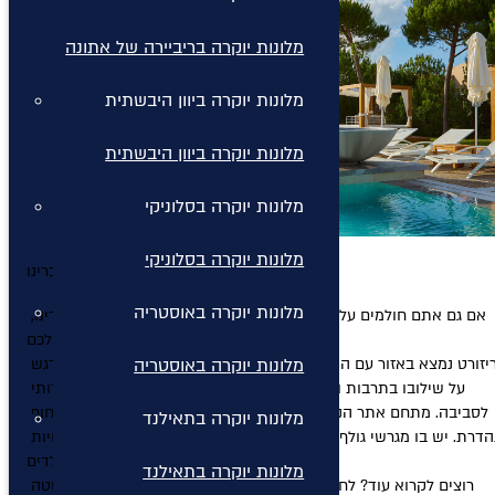
מלונות יוקרה בריביירה של אתונה
מלונות יוקרה ביוון היבשתית
מלונות יוקרה ביוון היבשתית
מלונות יוקרה בסלוניקי
מלונות יוקרה בסלוניקי
חופשה חלומית בקוסטה נברינו
מלונות יוקרה באוסטריה
אם גם אתם חולמים על חופשה מפנקת ביוון, אתר הנופש קוסטה נברינו, 
בקלמטה שבדרום יוון, הוא המקום בשבילכם. 

מלונות יוקרה באוסטריה
הריזורט נמצא באזור עם היסטוריה עשירה וטבע נהדר ולכן מקימיו שמו דגש 
על שילובו בתרבות ובמסורת המקומית, תוך שמירה על היותו ידידותי 
לסביבה. מתחם אתר הנופש כולל שני מלונות היושבים לאורך רצועת חוף 
מלונות יוקרה בתאילנד
נהדרת. יש בו מגרשי גולף, מתחם ספא, מסלולי הליכה יפים ושלל פעילויות 
וכיף לילדים.

מלונות יוקרה בתאילנד
רוצים לקרוא עוד? לחצו על הלינק מטה וגלו את סוד הקסם של קוסטה 