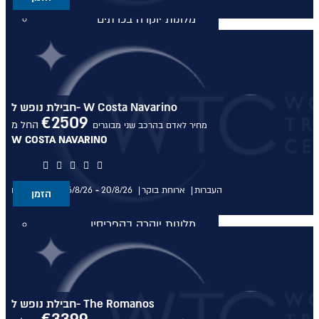
מלונות יוקרה בכרתים
מלונות יוקרה בכרתים
מלונות יוקרה בקורפו
חבילת נופש ל- W Costa Navarino
€
2509
מלונות יוקרה בקורפו
החל מ
מחיר לאדם בהרכב שני מבוגרים
W COSTA NAVARINO
מלונות יוקרה באתונה
מלונות יוקרה באתונה
העברות
ארוחת בוקר
20/8/26
-
16/8/26
בין התאריכים,
הזמן
מלונות יוקרה בקפריסין
מלונות יוקרה בקפריסין
מלונות יוקרה בקוסטה נברינו
חבילת נופש ל- The Romanos