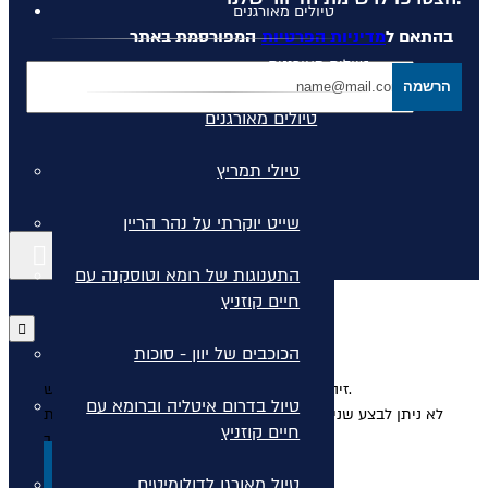
טיולים מאורגנים
בהתאם ל
מדיניות הפרטיות
המפורסמת באתר
טיולים מאורגנים
הרשמה
טיולים מאורגנים
טיולי תמריץ
שייט יוקרתי על נהר הריין
קישורים נוספים
התענוגות של רומא וטוסקנה עם
חיים קוזניץ
הכוכבים של יוון - סוכות
זיהינו שהמשכתם את התהליך באתר בחלון חדש.
טיול בדרום איטליה וברומא עם
לא ניתן לבצע שני תהליכים מקבילים בשני חלונות. אנא סגרו את
חיים קוזניץ
החלון בכדי להמשיך בתהליך.
סגור
טיול מאורגן לדולומיטים