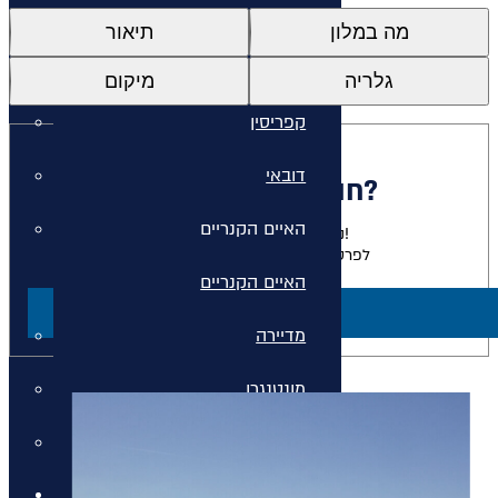
איי יוון
מה במלון
תיאור
איי יוון
גלריה
מיקום
קפריסין
דובאי
חולמים להתארח כאן?
האיים הקנריים
נשמח להגשים לכם את החלום!
לפרטים על חבילות למלון זה צרו קשר
האיים הקנריים
ליצירת קשר
מדיירה
מונטנגרו
סיישל
חבילות נופש