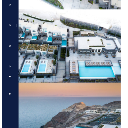
חבילות למלון Daios Cove
בכרתים
חבילות למלון Parklane Resort &
Spa
חבילות למלון Domes of
Elounda בכרתים
סקי יוקרתי
✦ חבילות מומלצות ✦
מלונות יוקרה
מלונות יוקרה
מלונות יוקרה