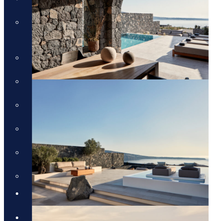
טיול טברנות באתונה עם אמנון
גופר
טירות ויין בגאורגיה
מונטנגרו - תרבות, טבע ויין
טיול מאורגן לדובאי - 5 ימים
טיול לסלוניקי וצפון יוון
טיול מאורגן לפלופונז
הטיול המקיף לסיציליה
בלוג