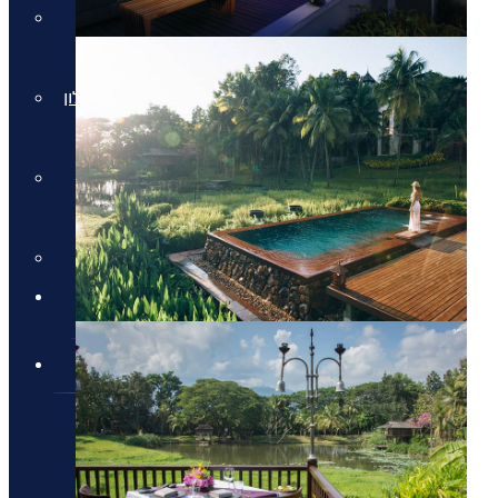
חבילות למלון Daios Cove
בכרתים
חבילות למלון Parklane Resort &
Spa
חבילות למלון Domes of
Elounda בכרתים
סקי יוקרתי
✦ חבילות מומלצות ✦
מלונות יוקרה
מלונות יוקרה
מלונות יוקרה