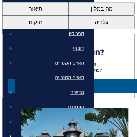
איי יוון
מה במלון
תיאור
איי יוון
גלריה
מיקום
קפריסין
דובאי
חולמים להתארח כאן?
האיים הקנריים
נשמח להגשים לכם את החלום!
לפרטים על חבילות למלון זה צרו קשר
האיים הקנריים
ליצירת קשר
מדיירה
מונטנגרו
סיישל
חבילות נופש