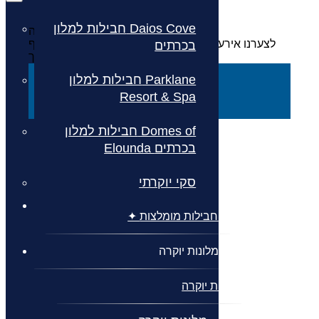
חבילות למלון Daios Cove
אירעה שגיאה
לצערנו אירעה שגיאה, אנא רענן את הדף או עבור לדף
בכרתים
הבית בכדי להמשיך
דף הבית
חבילות למלון Parklane
Resort & Spa
רענן
חבילות למלון Domes of
Elounda בכרתים
סקי יוקרתי
✦ חבילות מומלצות ✦
מלונות יוקרה
מלונות יוקרה